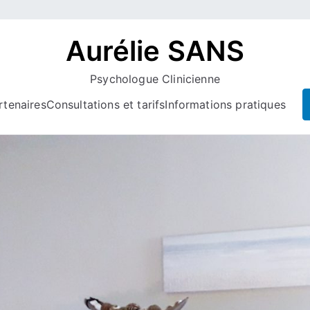
Aurélie SANS
Psychologue Clinicienne
rtenaires
Consultations et tarifs
Informations pratiques