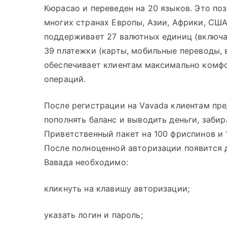
Кюрасао и переведен на 20 языков. Это по
многих странах Европы, Азии, Африки, США
поддерживает 27 валютных единиц (включа
39 платежки (карты, мобильные переводы, 
обеспечивает клиентам максимально комф
операций.
После регистрации на Vavada клиентам пре
пополнять баланс и выводить деньги, забир
Приветственный пакет на 100 фриспинов и 
После полноценной авторизации появится д
Вавада необходимо:
кликнуть на клавишу авторизации;
указать логин и пароль;