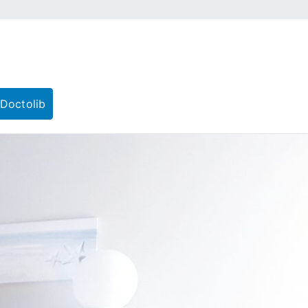
Doctolib