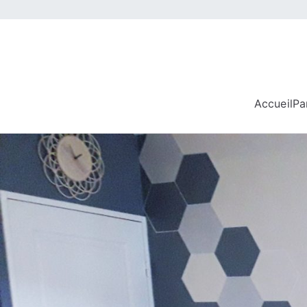
Aller
au
contenu
Accueil
Pa