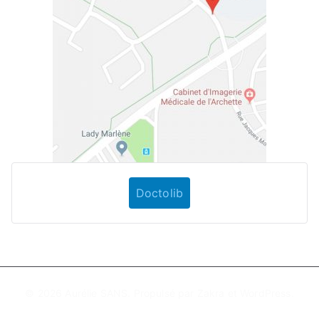
Doctolib
© 2026
Aurélie SANS
. Propulsé par
Zakra
et
WordPress
.