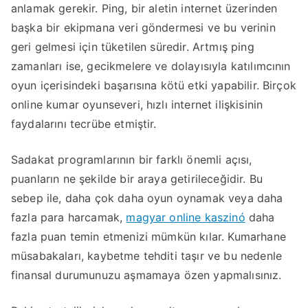
anlamak gerekir. Ping, bir aletin internet üzerinden
başka bir ekipmana veri göndermesi ve bu verinin
geri gelmesi için tüketilen süredir. Artmış ping
zamanları ise, gecikmelere ve dolayısıyla katılımcının
oyun içerisindeki başarısına kötü etki yapabilir. Birçok
online kumar oyunseveri, hızlı internet ilişkisinin
faydalarını tecrübe etmiştir.
Sadakat programlarının bir farklı önemli açısı,
puanların ne şekilde bir araya getirileceğidir. Bu
sebep ile, daha çok daha oyun oynamak veya daha
fazla para harcamak,
magyar online kaszinó
daha
fazla puan temin etmenizi mümkün kılar. Kumarhane
müsabakaları, kaybetme tehditi taşır ve bu nedenle
finansal durumunuzu aşmamaya özen yapmalısınız.