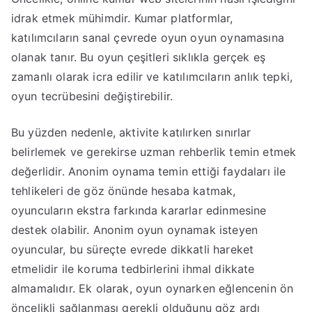
idrak etmek mühimdir. Kumar platformlar,
katılımcıların sanal çevrede oyun oyun oynamasına
olanak tanır. Bu oyun çeşitleri sıklıkla gerçek eş
zamanlı olarak icra edilir ve katılımcıların anlık tepki,
oyun tecrübesini değiştirebilir.
Bu yüzden nedenle, aktivite katılırken sınırlar
belirlemek ve gerekirse uzman rehberlik temin etmek
değerlidir. Anonim oynama temin ettiği faydaları ile
tehlikeleri de göz önünde hesaba katmak,
oyuncuların ekstra farkında kararlar edinmesine
destek olabilir. Anonim oyun oynamak isteyen
oyuncular, bu süreçte evrede dikkatli hareket
etmelidir ile koruma tedbirlerini ihmal dikkate
almamalıdır. Ek olarak, oyun oynarken eğlencenin ön
öncelikli sağlanması gerekli olduğunu göz ardı