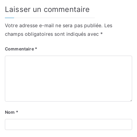
Laisser un commentaire
Votre adresse e-mail ne sera pas publiée.
Les
champs obligatoires sont indiqués avec
*
Commentaire
*
Nom
*