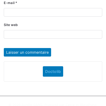
E-mail
*
Site web
Doctolib
© 2026
Aurélie SANS
. Propulsé par
Zakra
et
WordPress
.