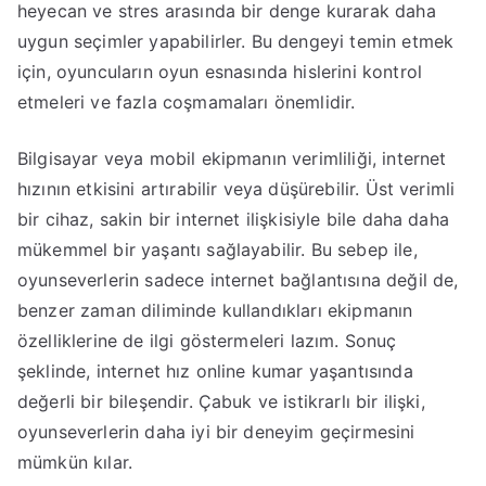
heyecan ve stres arasında bir denge kurarak daha
uygun seçimler yapabilirler. Bu dengeyi temin etmek
için, oyuncuların oyun esnasında hislerini kontrol
etmeleri ve fazla coşmamaları önemlidir.
Bilgisayar veya mobil ekipmanın verimliliği, internet
hızının etkisini artırabilir veya düşürebilir. Üst verimli
bir cihaz, sakin bir internet ilişkisiyle bile daha daha
mükemmel bir yaşantı sağlayabilir. Bu sebep ile,
oyunseverlerin sadece internet bağlantısına değil de,
benzer zaman diliminde kullandıkları ekipmanın
özelliklerine de ilgi göstermeleri lazım. Sonuç
şeklinde, internet hız online kumar yaşantısında
değerli bir bileşendir. Çabuk ve istikrarlı bir ilişki,
oyunseverlerin daha iyi bir deneyim geçirmesini
mümkün kılar.