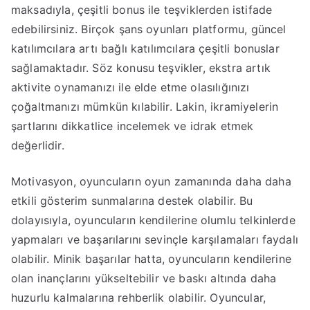
maksadıyla, çeşitli bonus ile teşviklerden istifade
edebilirsiniz. Birçok şans oyunları platformu, güncel
katılımcılara artı bağlı katılımcılara çeşitli bonuslar
sağlamaktadır. Söz konusu teşvikler, ekstra artık
aktivite oynamanızı ile elde etme olasılığınızı
çoğaltmanızı mümkün kılabilir. Lakin, ikramiyelerin
şartlarını dikkatlice incelemek ve idrak etmek
değerlidir.
Motivasyon, oyuncuların oyun zamanında daha daha
etkili gösterim sunmalarına destek olabilir. Bu
dolayısıyla, oyuncuların kendilerine olumlu telkinlerde
yapmaları ve başarılarını sevinçle karşılamaları faydalı
olabilir. Minik başarılar hatta, oyuncuların kendilerine
olan inançlarını yükseltebilir ve baskı altında daha
huzurlu kalmalarına rehberlik olabilir. Oyuncular,