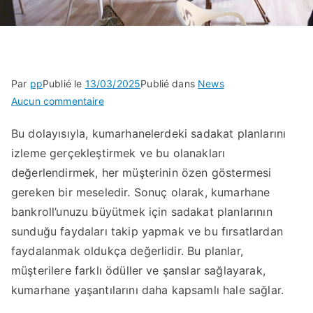
Par
pp
Publié le
13/03/2025
Publié dans
News
sur
Aucun commentaire
Install
Bu dolayısıyla, kumarhanelerdeki sadakat planlarını
Casino
izleme gerçekleştirmek ve bu olanakları
app
değerlendirmek, her müşterinin özen göstermesi
Slots
gereken bir meseledir. Sonuç olarak, kumarhane
with
bankroll’unuzu büyütmek için sadakat planlarının
Welcome
sunduğu faydaları takip yapmak ve bu fırsatlardan
Bonus
faydalanmak oldukça değerlidir. Bu planlar,
Up
müşterilere farklı ödüller ve şanslar sağlayarak,
to
kumarhane yaşantılarını daha kapsamlı hale sağlar.
400%