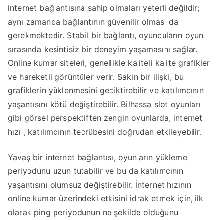
internet bağlantısına sahip olmaları yeterli değildir;
aynı zamanda bağlantının güvenilir olması da
gerekmektedir. Stabil bir bağlantı, oyuncuların oyun
sırasında kesintisiz bir deneyim yaşamasını sağlar.
Online kumar siteleri, genellikle kaliteli kalite grafikler
ve hareketli görüntüler verir. Sakin bir ilişki, bu
grafiklerin yüklenmesini geciktirebilir ve katılımcının
yaşantısını kötü değiştirebilir. Bilhassa slot oyunları
gibi görsel perspektiften zengin oyunlarda, internet
hızı , katılımcının tecrübesini doğrudan etkileyebilir.
Yavaş bir internet bağlantısı, oyunların yükleme
periyodunu uzun tutabilir ve bu da katılımcının
yaşantısını olumsuz değiştirebilir. İnternet hızının
online kumar üzerindeki etkisini idrak etmek için, ilk
olarak ping periyodunun ne şekilde olduğunu