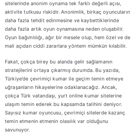
sitelerinde anonim oynama tek farklı değerli açısı,
aktivite tutkusu riskidir. Anonimlik, birkaç oyuncuların
daha fazla tehdit edinmesine ve kaybettiklerinde
daha fazla artık oyun oynamasına neden oluşabilir.
Oyun bağımlılığı, ağır bir mesele olup, hem özel ve de
mali açıdan ciddi zararlara yöntem mümkün kılabilir.
Fakat, çokça birey bu alanda gelir sağlamanın
stratejilerini ortaya çıkarmış durumda. Bu yazıda,
Türkiye’de çevrimiçi kumar ile geçim temin etmeye
uğraşanların hikayelerine odaklanacağız. Ancak,
çokça Türk vatandaşı, yurt online kumar sitelerine
ulaşım temin ederek bu kapsamda talihini deniyor.
Sayısız kumar oyuncusu, çevrimiçi sitelerde kazanç
temin etmenin etmenin olasılık var olduğunu
savunuyor.