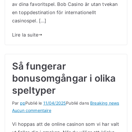
av dina favoritspel. Bob Casino är utan tvekan
en toppdestination för internationellt
casinospel. […]
Lire la suite
Så fungerar
bonusomgångar i olika
speltyper
Par
pp
Publié le
11/04/2025
Publié dans
Breaking news
sur
Aucun commentaire
Så
Vi hoppas att de online casinon som vi har valt
fungerar